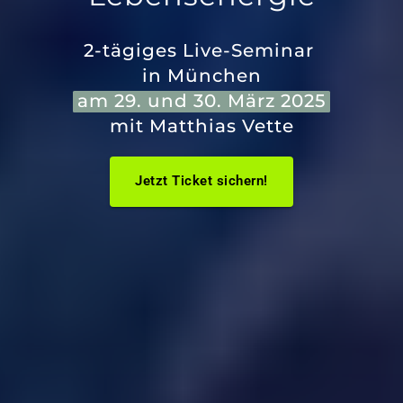
2-tägiges Live-Seminar 
in München
am 
29. 
und 
30. 
März 
2025
mit Matthias Vette
Jetzt Ticket sichern!